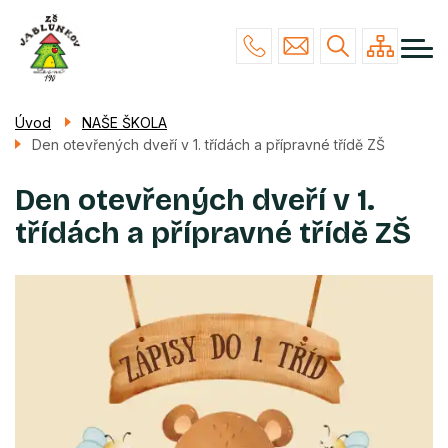
Menu
Přejít
NAŠE ŠKOLA
navigace
k
hlavnímu
STUDIUM
obsahu
ŽÁCI & RODIČE
Úvod
NAŠE ŠKOLA
Den otevřených dveří v 1. třídách a přípravné třídě ZŠ
POVINNÉ INFO
KONTAKTY
Den otevřených dveří v 1.
třídách a přípravné třídě ZŠ