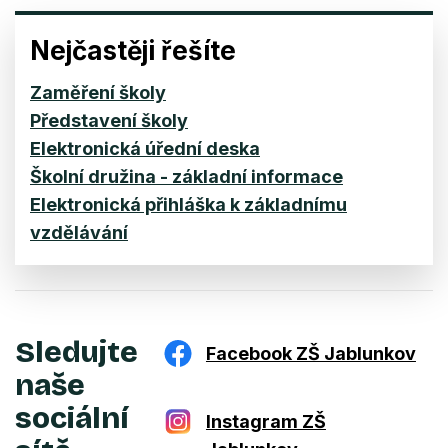
Nejčastěji řešíte
Zaměření školy
Představení školy
Elektronická úřední deska
Školní družina - základní informace
Elektronická přihláška k základnímu
vzdělávání
Sledujte
Facebook ZŠ Jablunkov
naše
sociální
Instagram ZŠ