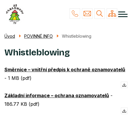
Menu
Přejít
NAŠE ŠKOLA
navigace
k
hlavnímu
STUDIUM
obsahu
ŽÁCI & RODIČE
Úvod
POVINNÉ INFO
Whistleblowing
POVINNÉ INFO
Whistleblowing
KONTAKTY
Směrnice – vnitřní předpis k ochraně oznamovatelů
-
1 MB (pdf)
Základní informace – ochrana oznamovatelů
-
186.77 KB (pdf)