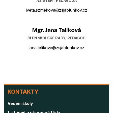
ASISTENT PEDAGOGA
iveta.szmekova@zsjablunkov.cz
Mgr. Jana Talíková
ČLEN ŠKOLSKÉ RADY, PEDAGOG
jana.talikova@zsjablunkov.cz
KONTAKTY
KONTAKTY
Vedení školy
1. stupeň a přípravná třída