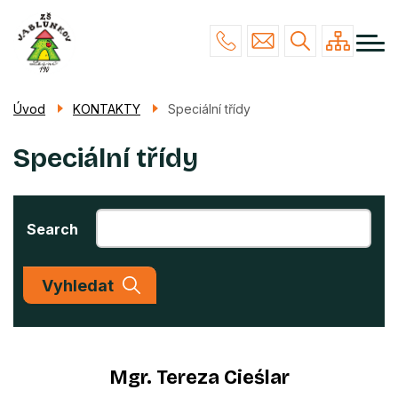
Menu
Přejít
NAŠE ŠKOLA
navigace
k
hlavnímu
STUDIUM
obsahu
ŽÁCI & RODIČE
Úvod
KONTAKTY
Speciální třídy
POVINNÉ INFO
Speciální třídy
KONTAKTY
Search
Vyhledat
Mgr. Tereza Cieślar