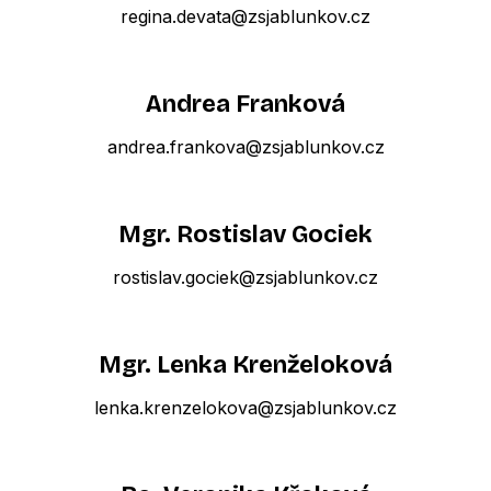
regina.devata@zsjablunkov.cz
Andrea Franková
andrea.frankova@zsjablunkov.cz
Mgr. Rostislav Gociek
rostislav.gociek@zsjablunkov.cz
Mgr. Lenka Krenželoková
lenka.krenzelokova@zsjablunkov.cz