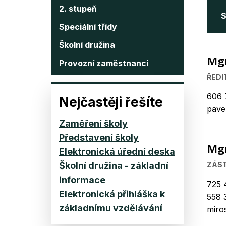
2. stupeň
S
Speciální třídy
Školní družina
Mgr
Provozní zaměstnanci
ŘEDI
606 
Nejčastěji řešíte
pave
Zaměření školy
Představení školy
Mgr
Elektronická úřední deska
Školní družina - základní
ZÁST
informace
725 
Elektronická přihláška k
558 
základnímu vzdělávání
miro