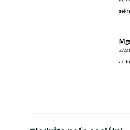
sekr
Mgr
ZÁST
andr