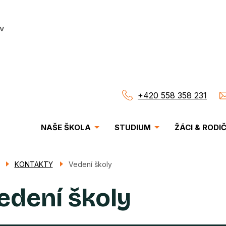
v
+420 558 358 231
Menu
NAŠE ŠKOLA
STUDIUM
ŽÁCI & RODI
navigace
KONTAKTY
Vedení školy
edení školy