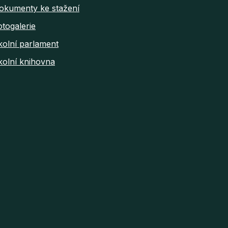
okumenty ke stažení
otogalerie
kolní parlament
kolní knihovna