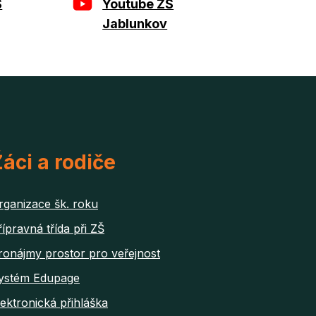
Š
Youtube ZŠ
Jablunkov
áci a rodiče
rganizace šk. roku
řípravná třída při ZŠ
ronájmy prostor pro veřejnost
ystém Edupage
lektronická přihláška