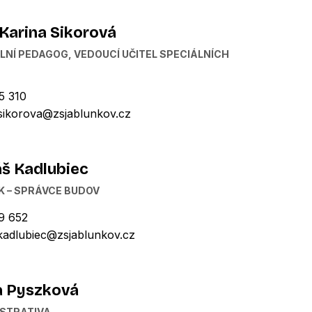
 Karina Sikorová
LNÍ PEDAGOG, VEDOUCÍ UČITEL SPECIÁLNÍCH
5 310
.sikorova@zsjablunkov.cz
š Kadlubiec
K – SPRÁVCE BUDOV
9 652
kadlubiec@zsjablunkov.cz
a Pyszková
STRATIVA