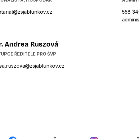
etariat@zsjablunkov.cz
558 34
admini
. Andrea Ruszová
UPCE ŘEDITELE PRO ŠVP
ea.ruszova@zsjablunkov.cz