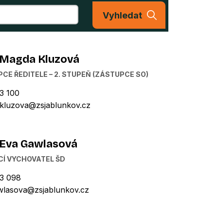
Vyhledat
 Magda Kluzová
CE ŘEDITELE – 2. STUPEŇ (ZÁSTUPCE SO)
3 100
kluzova@zsjablunkov.cz
 Eva Gawlasová
Í VYCHOVATEL ŠD
3 098
wlasova@zsjablunkov.cz