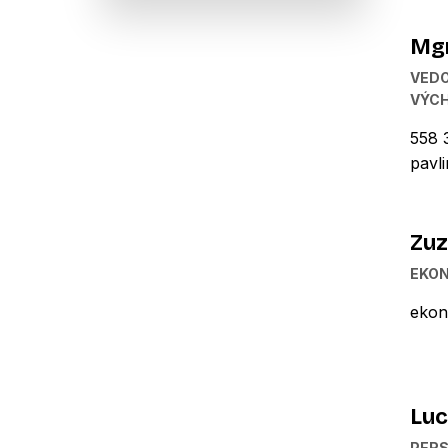
Mgr
VEDO
VÝC
558 
pavl
Zu
EKO
ekon
Luc
PERS