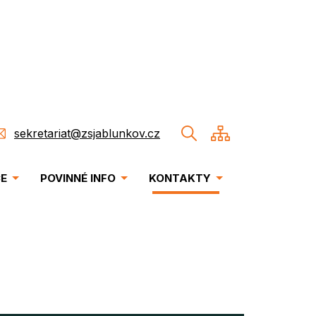
sekretariat@zsjablunkov.cz
ČE
POVINNÉ INFO
KONTAKTY