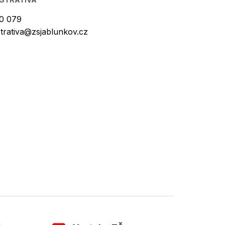
0 079
strativa@zsjablunkov.cz