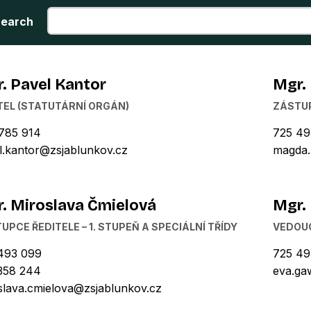
earch
. Pavel Kantor
Mgr.
TEL (STATUTÁRNÍ ORGÁN)
ZÁSTUP
785 914
725 49
l.kantor@zsjablunkov.cz
magda.
. Miroslava Čmielová
Mgr.
UPCE ŘEDITELE – 1. STUPEŇ A SPECIÁLNÍ TŘÍDY
VEDOUC
493 099
725 49
358 244
eva.ga
slava.cmielova@zsjablunkov.cz