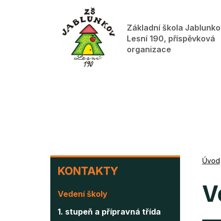
Přejít
k
Základní škola Jablunko
hlavnímu
Lesní 190, příspěvková
obsahu
organizace
KONTAKTY
Úvod
KONTAKTY
V
Vedení školy
1. stupeň a přípravná třída