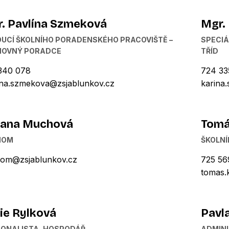
. Pavlína Szmeková
Mgr.
UCÍ ŠKOLNÍHO PORADENSKÉHO PRACOVIŠTĚ –
SPECIÁ
HOVNÝ PORADCE
TŘÍD
340 078
724 33
ina.szmekova@zsjablunkov.cz
karina
zana Muchová
Tomá
NOM
ŠKOLNÍ
om@zsjablunkov.cz
725 56
tomas.
ie Rylková
Pavl
ONALISTA, HOSPODÁŘ
ADMINI