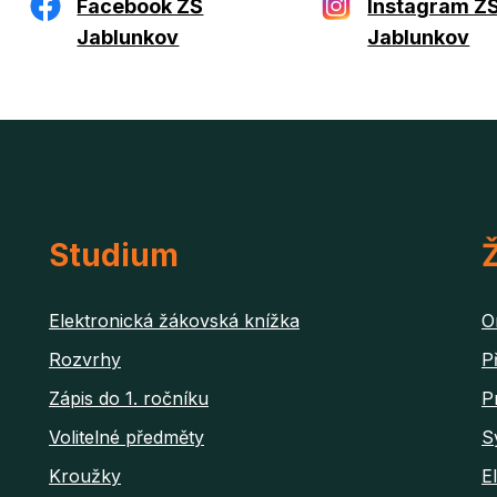
Facebook ZŠ
Instagram Z
Jablunkov
Jablunkov
Studium
Ž
Elektronická žákovská knížka
O
Rozvrhy
P
Zápis do 1. ročníku
P
Volitelné předměty
S
Kroužky
E