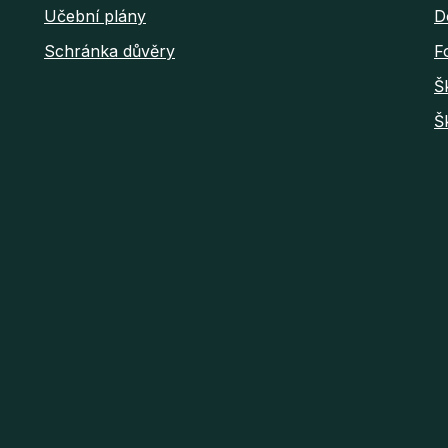
Učební plány
D
Schránka důvěry
F
Š
Š