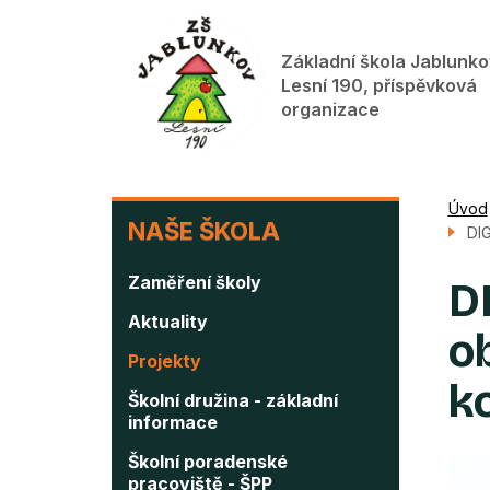
Přejít
k
Základní škola Jablunko
hlavnímu
Lesní 190, příspěvková
obsahu
organizace
NAŠE
Úvod
NAŠE ŠKOLA
DIG
ŠKOLA
Zaměření školy
D
Aktuality
o
Projekty
k
Školní družina - základní
informace
Školní poradenské
pracoviště - ŠPP