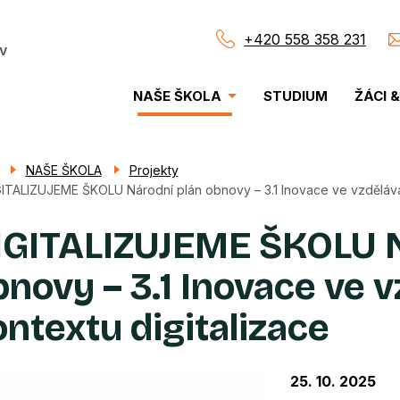
+420 558 358 231
v
Menu
NAŠE ŠKOLA
STUDIUM
ŽÁCI 
navigace
NAŠE ŠKOLA
Projekty
ITALIZUJEME ŠKOLU Národní plán obnovy – 3.1 Inovace ve vzděláván
IGITALIZUJEME ŠKOLU N
bnovy – 3.1 Inovace ve v
ontextu digitalizace
25. 10. 2025