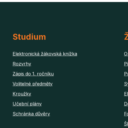
Studium
Ž
Elektronická žákovská knížka
O
Rozvrhy
P
Zápis do 1. ročníku
P
Volitelné předměty
S
Kroužky
E
Učební plány
D
Schránka důvěry
F
Š