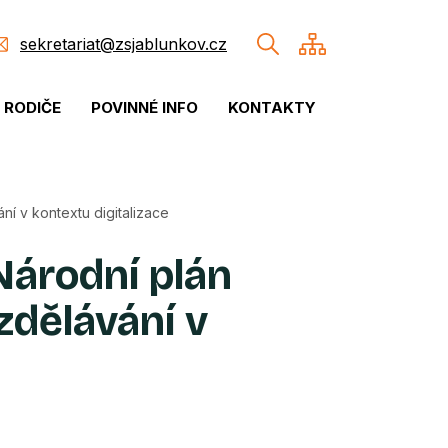
sekretariat@zsjablunkov.cz
& RODIČE
POVINNÉ INFO
KONTAKTY
í v kontextu digitalizace
árodní plán
zdělávání v