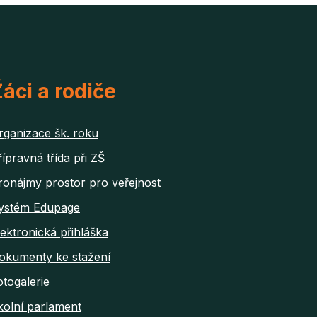
áci a rodiče
rganizace šk. roku
řípravná třída při ZŠ
ronájmy prostor pro veřejnost
ystém Edupage
lektronická přihláška
okumenty ke stažení
otogalerie
kolní parlament