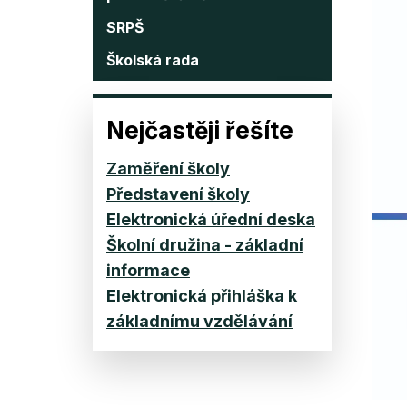
SRPŠ
Školská rada
Nejčastěji řešíte
Zaměření školy
Představení školy
Elektronická úřední deska
Školní družina - základní
informace
Elektronická přihláška k
základnímu vzdělávání