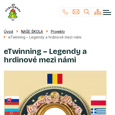
Menu
Přejít
NAŠE ŠKOLA
navigace
k
hlavnímu
STUDIUM
obsahu
ŽÁCI & RODIČE
Úvod
NAŠE ŠKOLA
Projekty
eTwinning – Legendy a hrdinové mezi námi
POVINNÉ INFO
KONTAKTY
eTwinning – Legendy a
hrdinové mezi námi