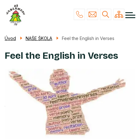
Menu
Přejít
NAŠE ŠKOLA
navigace
k
hlavnímu
STUDIUM
obsahu
ŽÁCI & RODIČE
Úvod
NAŠE ŠKOLA
Feel the English in Verses
POVINNÉ INFO
Feel the English in Verses
KONTAKTY