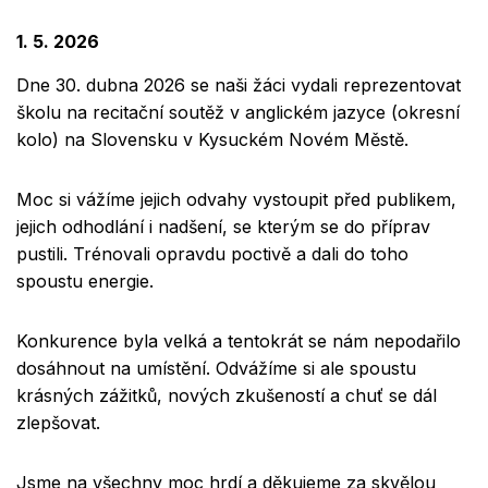
1. 5. 2026
Dne 30. dubna 2026 se naši žáci vydali reprezentovat
školu na recitační soutěž v anglickém jazyce
(okresní
kolo)
na Slovensku v Kysuckém Novém Městě.
Moc si vážíme jejich odvahy vystoupit před publikem,
jejich odhodlání i nadšení, se kterým se do příprav
pustili. Trénovali opravdu poctivě a dali do toho
spoustu energie.
Konkurence byla velká a tentokrát se nám nepodařilo
dosáhnout na umístění. Odvážíme si ale spoustu
krásných zážitků, nových zkušeností a chuť se dál
zlepšovat.
Jsme na všechny moc hrdí a děkujeme za skvělou