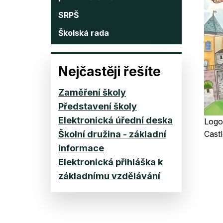
SRPŠ
Školská rada
Nejčastěji řešíte
Zaměření školy
Představení školy
Elektronická úřední deska
Logo
Školní družina - základní
Castl
informace
Elektronická přihláška k
základnímu vzdělávání