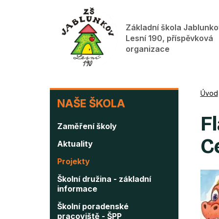
Přejít
k
Základní škola Jablunko
hlavnímu
Lesní 190, příspěvková
obsahu
organizace
NAŠE
Úvod
NAŠE ŠKOLA
ŠKOLA
F
Zaměření školy
C
Aktuality
Projekty
Školní družina - základní
informace
Školní poradenské
pracoviště - ŠPP