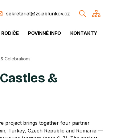
sekretariat@zsjablunkov.cz
& RODIČE
POVINNÉ INFO
KONTAKTY
 & Celebrations
 Castles &
ve project brings together four partner
ain, Turkey, Czech Republic and Romania —