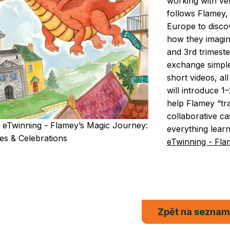
working with ve
follows Flamey, 
Europe to disco
how they imagin
and 3rd trimeste
exchange simple
short videos, al
will introduce 1
help Flamey “tra
collaborative ca
 eTwinning - Flamey’s Magic Journey:
everything learn
es & Celebrations
eTwinning - Fla
Zpět na sezna