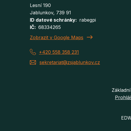
Lesní 190
Jablunkov
, 739 91
ID datové schránky
rabegpi
IČ
68334265
Zobrazit v Google Maps
+420 558 358 231
sekretariat@zsjablunkov.cz
Základní
Prohláš
EDW