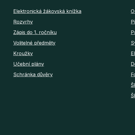
Elektronická žákovská knížka
O
Rozvrhy
P
Zápis do 1. ročníku
P
Volitelné předměty
S
Kroužky
E
Učební plány
D
Schránka důvěry
F
Š
Š