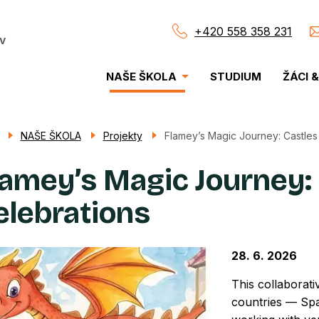
+420 558 358 231
v
Menu
NAŠE ŠKOLA
STUDIUM
ŽÁCI 
navigace
NAŠE ŠKOLA
Projekty
Flamey’s Magic Journey: Castles
lamey’s Magic Journey:
elebrations
28. 6. 2026
This collaborati
countries — Sp