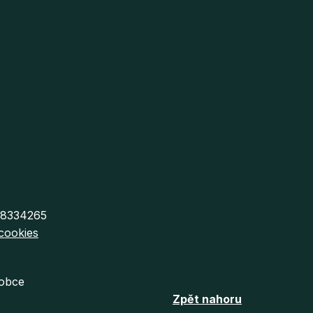
 68334265
cookies
 obce
Zpět nahoru