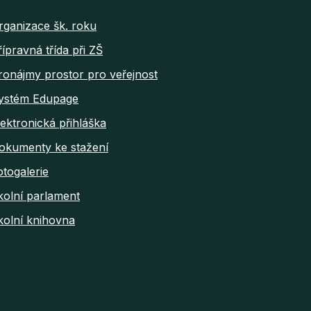
rganizace šk. roku
řípravná třída při ZŠ
ronájmy prostor pro veřejnost
ystém Edupage
lektronická přihláška
okumenty ke stažení
otogalerie
kolní parlament
kolní knihovna