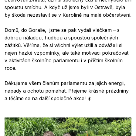
spoustu smíchu. A když už jsme byli v Ostravě, byla
by škoda nezastavit se v Karolině na malé občerstvení.
Domů, do Goralie, jsme se pak vydali vláčkem – s
dobrou náladou, hudbou a spoustou společných
zážitků. Věříme, že si všichni výlet užili a odváželi si
nejen hezké vzpomínky, ale také motivaci pokračovat
v aktivitách školního parlamentu i v příštím školním
roce.
Děkujeme všem členům parlamentu za jejich energii,
nápady a ochotu pomáhat. Přejeme krásné prázdniny
a těšíme se na další společné akce! ☀️