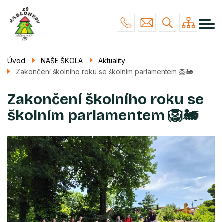
Menu
Přejít
NAŠE ŠKOLA
navigace
k
hlavnímu
STUDIUM
obsahu
ŽÁCI & RODIČE
Úvod
NAŠE ŠKOLA
Aktuality
Zakončení školního roku se školním parlamentem 🦁🚂
POVINNÉ INFO
KONTAKTY
Zakončení školního roku se
školním parlamentem 🦁🚂