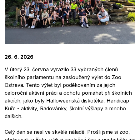
26. 6. 2026
V úterý 23. června vyrazilo 33 vybraných členů
školního parlamentu na zasloužený výlet do Zoo
Ostrava. Tento výlet byl poděkováním za jejich
celoroční aktivní práci a ochotu pomáhat při školních
akcích, jako byly Halloweenská diskotéka, Handicap
Kuře - aktivity, Radovánky, školní výšlapy a mnoho
dalších.
Celý den se nesl ve skvělé náladě. Prošli jsme si zoo,
obdivovali zvířata, užili si společný čas a nechybělo ani