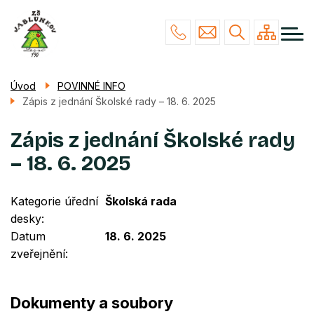
Menu
Přejít
NAŠE ŠKOLA
navigace
k
hlavnímu
STUDIUM
obsahu
ŽÁCI & RODIČE
Úvod
POVINNÉ INFO
Zápis z jednání Školské rady – 18. 6. 2025
POVINNÉ INFO
KONTAKTY
Zápis z jednání Školské rady
– 18. 6. 2025
Kategorie úřední
Školská rada
desky
Datum
18. 6. 2025
zveřejnění
Dokumenty a soubory