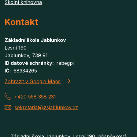
Školní knihovna
Kontakt
Základní škola Jablunkov
Lesní 190
Jablunkov
, 739 91
ID datové schránky
rabegpi
IČ
68334265
Zobrazit v Google Maps
+420 558 358 231
sekretariat@zsjablunkov.cz
Základní škola Jablunkov, Lesní 190, příspěvková