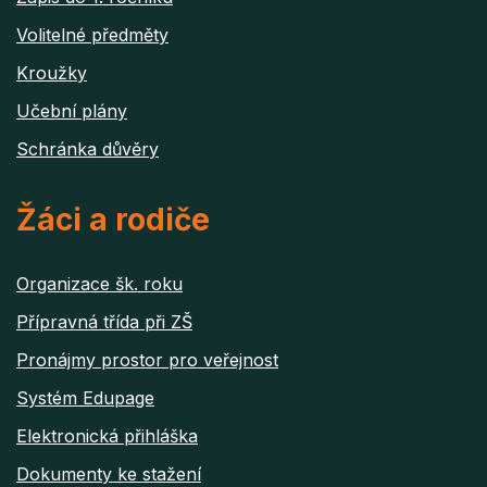
Volitelné předměty
Kroužky
Učební plány
Schránka důvěry
Žáci a rodiče
Organizace šk. roku
Přípravná třída při ZŠ
Pronájmy prostor pro veřejnost
Systém Edupage
Elektronická přihláška
Dokumenty ke stažení