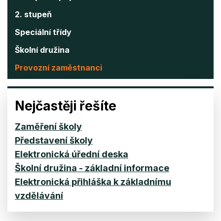
2. stupeň
Speciální třídy
Školní družina
Provozní zaměstnanci
Nejčastěji řešíte
Zaměření školy
Představení školy
Elektronická úřední deska
Školní družina - základní informace
Elektronická přihláška k základnímu
vzdělávání