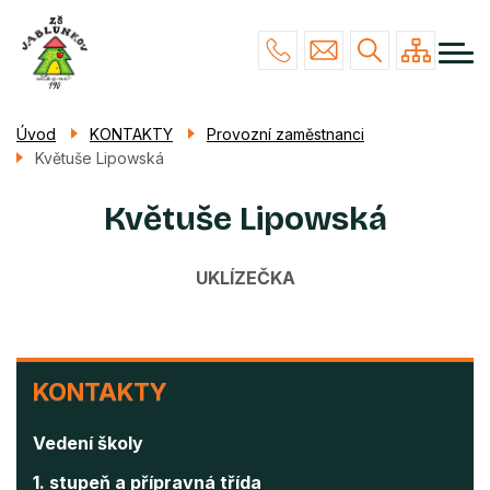
Menu
Přejít
NAŠE ŠKOLA
navigace
k
hlavnímu
STUDIUM
obsahu
ŽÁCI & RODIČE
Úvod
KONTAKTY
Provozní zaměstnanci
Květuše Lipowská
POVINNÉ INFO
KONTAKTY
Květuše Lipowská
UKLÍZEČKA
KONTAKTY
KONTAKTY
Vedení školy
1. stupeň a přípravná třída